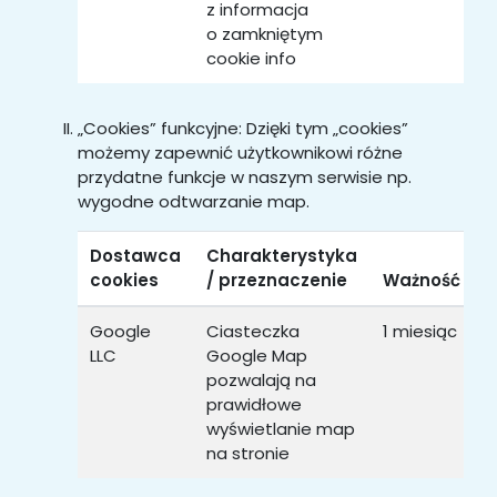
z informacja
o zamkniętym
i
cookie info
S
„Cookies” funkcyjne: Dzięki tym „cookies”
możemy zapewnić użytkownikowi różne
przydatne funkcje w naszym serwisie np.
wygodne odtwarzanie map.
Dostawca
Charakterystyka
T
cookies
/ przeznaczenie
Ważność
K
Google
Ciasteczka
1 miesiąc
B
LLC
Google Map
ń
pozwalają na
i
prawidłowe
n
wyświetlanie map
S
na stronie