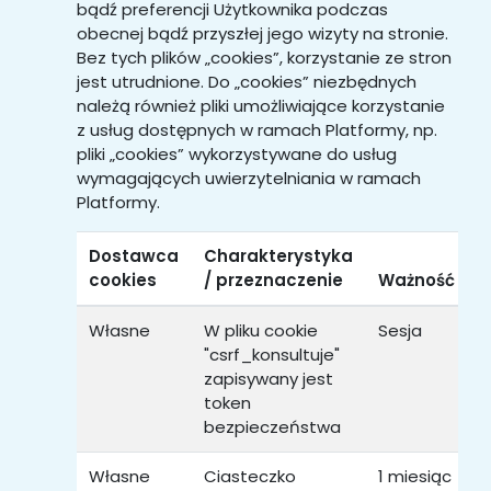
bądź preferencji Użytkownika podczas
obecnej bądź przyszłej jego wizyty na stronie.
Bez tych plików „cookies”, korzystanie ze stron
jest utrudnione. Do „cookies” niezbędnych
należą również pliki umożliwiające korzystanie
z usług dostępnych w ramach Platformy, np.
pliki „cookies” wykorzystywane do usług
wymagających uwierzytelniania w ramach
Platformy.
Dostawca
Charakterystyka
cookies
/ przeznaczenie
Ważność
T
Własne
W pliku cookie
Sesja
B
"csrf_konsultuje"
zapisywany jest
i
token
S
bezpieczeństwa
Własne
Ciasteczko
1 miesiąc
B